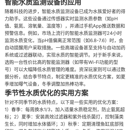
智能水质监测设备的应用
随着科技的进步，智能水质监测设备已成为水族爱好者的得
力助手。这些设备通过传感器实时监测水质参数（如pH
值、氨氮、溶氧量、温度等），并通过手机App推送数据和
预警信息。例如，市场上流行的智能水质监测器可24小时
监测水质变化，当pH值偏离正常范围（如6.8-7.6）时，会
自动提醒用户采取措施。一些高端设备甚至支持与自动加药
系统或过滤器联动，实现水质的智能调节。对于新手来说，
选购一台性价比高的智能监测器（如带有Wi-Fi功能的型
号）可以大幅降低水质管理的难度。资深玩家则可以通过数
据分析，结合季节特点，制定更精准的水质优化方案，如夏
季增加曝气设备，冬季调整加热棒功率。
季节性水质优化的实用方案
针对不同季节的水质特点，以下是一些实用的优化方案：
1）春季：每周换水1/3，加入适量水质稳定剂，防止氨氮超
标；2）夏季：安装高效过滤器和紫外线杀菌灯，控制藻类
生长，同时增加水体循环；3）秋季：定期清理鱼缸底部残