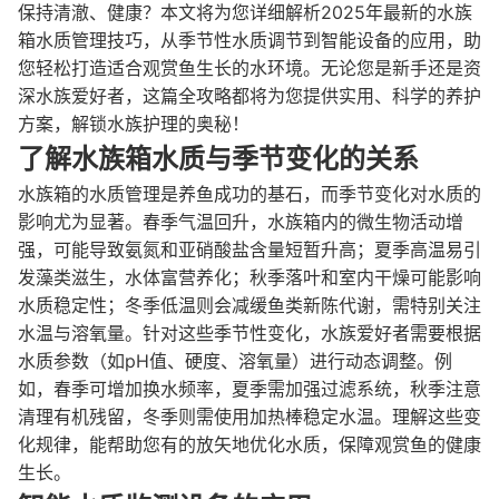
保持清澈、健康？本文将为您详细解析2025年最新的水族
箱水质管理技巧，从季节性水质调节到智能设备的应用，助
您轻松打造适合观赏鱼生长的水环境。无论您是新手还是资
深水族爱好者，这篇全攻略都将为您提供实用、科学的养护
方案，解锁水族护理的奥秘！
了解水族箱水质与季节变化的关系
水族箱的水质管理是养鱼成功的基石，而季节变化对水质的
影响尤为显著。春季气温回升，水族箱内的微生物活动增
强，可能导致氨氮和亚硝酸盐含量短暂升高；夏季高温易引
发藻类滋生，水体富营养化；秋季落叶和室内干燥可能影响
水质稳定性；冬季低温则会减缓鱼类新陈代谢，需特别关注
水温与溶氧量。针对这些季节性变化，水族爱好者需要根据
水质参数（如pH值、硬度、溶氧量）进行动态调整。例
如，春季可增加换水频率，夏季需加强过滤系统，秋季注意
清理有机残留，冬季则需使用加热棒稳定水温。理解这些变
化规律，能帮助您有的放矢地优化水质，保障观赏鱼的健康
生长。